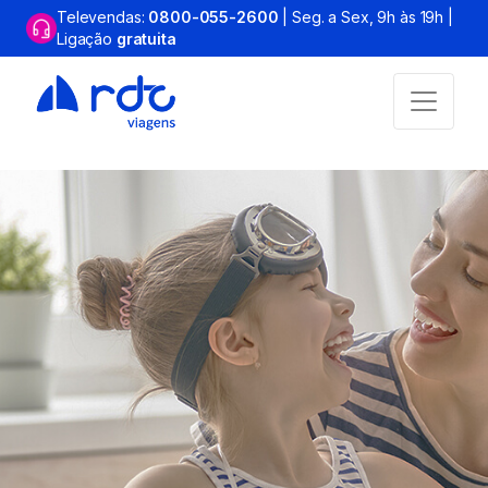
Televendas:
0800-055-2600
| Seg. a Sex, 9h às 19h |
Ligação
gratuita