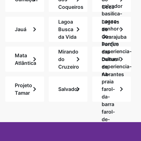
salvador
Coqueiros
Coco
basilica-
nosso-
Lagoa
Lagoes
senhor-
Jauá
Busca
de
do-
da Vida
Guarajuba
bonfim
Parque
experiencia-
Mirando
das
Mata
cultural
do
Dunas
Atlântica
experiencia-
Cruzeiro
de
na-
Abrantes
praia
Projeto
Salvador
farol-
Tamar
da-
barra
farol-
de-
monte-
serrat