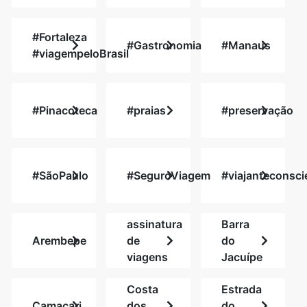
#Fortaleza
#Gastronomia
#Manaus
#viagempeloBrasil
#Pinacoteca
#praias
#preservação
#SãoPaulo
#SeguroViagem
#viajanteconsci
assinatura
Barra
Arembepe
de
do
viagens
Jacuípe
Costa
Estrada
Camaçari
dos
do