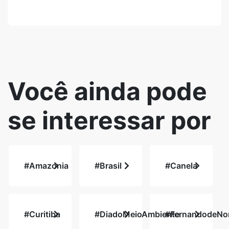
Você ainda pode
se interessar por
#Amazonia
#Brasil
#Canela
#Curitiba
#DiadoMeioAmbiente
#FernandodeNo