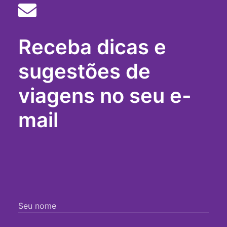
igreja-
da-
penha
salvador-
Receba dicas e
bus
sugestões de
viagens no seu e-
mail