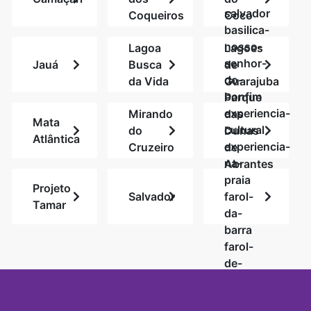
salvador
Coqueiros
Coco
basilica-
nosso-
Lagoa
Lagoes
senhor-
Jauá
Busca
de
do-
da Vida
Guarajuba
bonfim
Parque
experiencia-
Mirando
das
Mata
cultural
do
Dunas
Atlântica
experiencia-
Cruzeiro
de
na-
Abrantes
praia
Projeto
Salvador
farol-
Tamar
da-
barra
farol-
de-
monte-
serrat