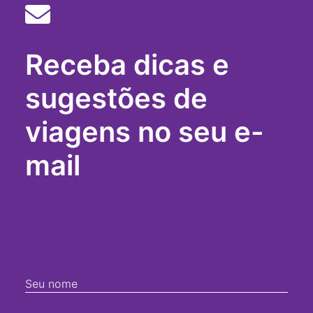
igreja-
da-
penha
salvador-
Receba dicas e
bus
sugestões de
viagens no seu e-
mail