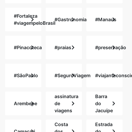
#Fortaleza
#Gastronomia
#Manaus
#viagempeloBrasil
#Pinacoteca
#praias
#preservação
#SãoPaulo
#SeguroViagem
#viajanteconsci
assinatura
Barra
Arembepe
de
do
viagens
Jacuípe
Costa
Estrada
Camaçari
dos
do