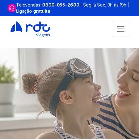
Televendas:
0800-055-2600
| Seg. a Sex, 9h às 19h |
Ligação
gratuita