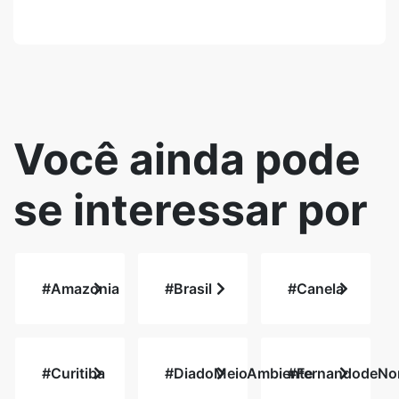
Você ainda pode
se interessar por
#Amazonia
#Brasil
#Canela
#Curitiba
#DiadoMeioAmbiente
#FernandodeNo