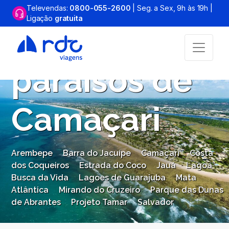
Televendas:
0800-055-2600
| Seg. a Sex, 9h às 19h |
Ligação
gratuita
Os sete
paraísos de
Camaçari
Arembepe
Barra do Jacuípe
Camaçari
Costa
dos Coqueiros
Estrada do Coco
Jauá
Lagoa
Busca da Vida
Lagoes de Guarajuba
Mata
Atlântica
Mirando do Cruzeiro
Parque das Dunas
de Abrantes
Projeto Tamar
Salvador