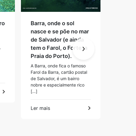
ro
Barra, onde o sol
Mata de
nasce e se põe no mar
simplic
de Salvador (e ainda
vilarej
tem o Farol, o Forte, a
da Cost
r
Praia do Porto).
A Bahia é
plural. E
A Barra, onde fica o famoso
exemplo d
Farol da Barra, cartão postal
Localizad
de Salvador, é um bairro
Coqueiros
nobre e especialmente rico
[…]
Ler mais
Ler mais