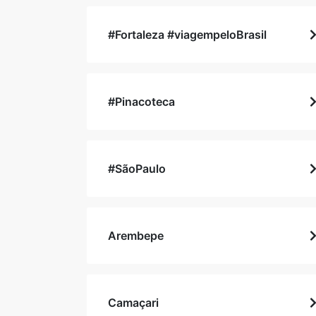
#Fortaleza #viagempeloBrasil
#Pinacoteca
#SãoPaulo
Arembepe
Camaçari