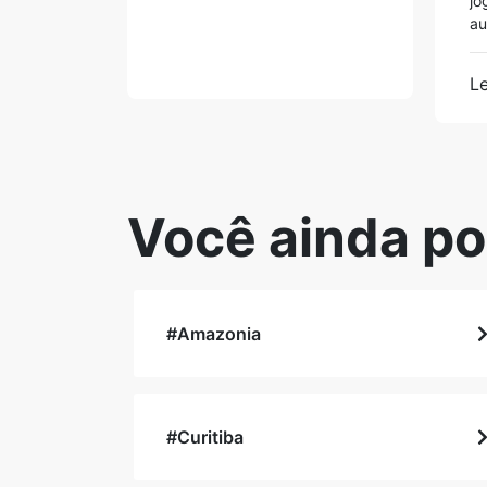
jo
au
Le
Você ainda po
#Amazonia
#Curitiba