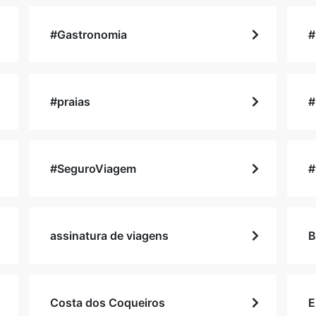
#Gastronomia
#
#praias
#
#SeguroViagem
#
assinatura de viagens
B
Costa dos Coqueiros
E