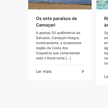
Os sete paraísos de
R
Camaçari
à
A apenas 50 quilômetros de
Op
Salvador, Camaçari integra,
em
turisticamente, a exuberante
en
região da Costa dos
ág
Coqueiros que compreende
la
todo o litoral norte […]
ra
ou
Ler mais
Le