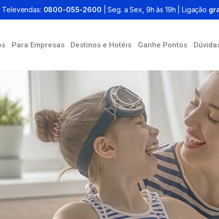
Televendas:
0800-055-2600
| Seg. a Sex, 9h às 19h | Ligação
gra
os
Para Empresas
Destinos e Hotéis
Ganhe Pontos
Dúvida