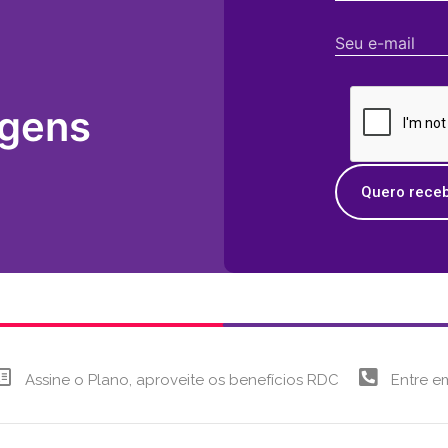
agens
Quero receb
Assine o Plano, aproveite os benefícios RDC
Entre e