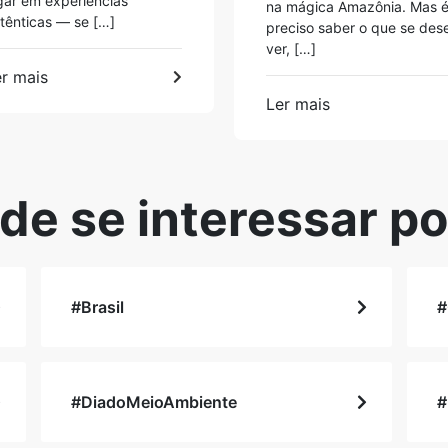
gar em experiências
na mágica Amazônia. Mas 
tênticas — se […]
preciso saber o que se des
ver, […]
r mais
Ler mais
de se interessar po
#Brasil
#
#DiadoMeioAmbiente
#