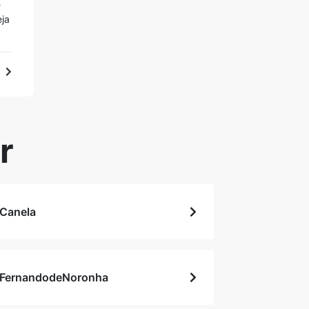
é
eja
r
Canela
FernandodeNoronha