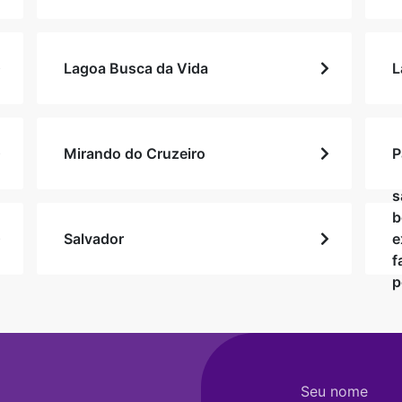
Lagoa Busca da Vida
L
Mirando do Cruzeiro
P
s
b
Salvador
e
f
p