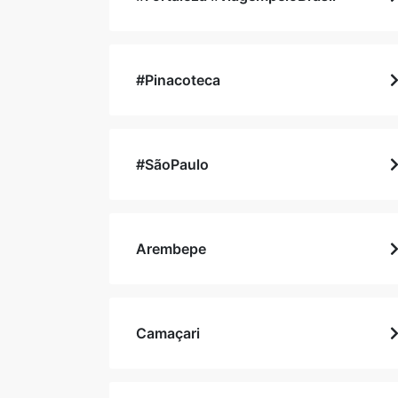
#Pinacoteca
#SãoPaulo
Arembepe
Camaçari