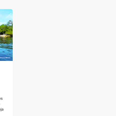
es
é
eja