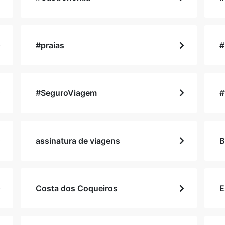
#praias
#
#SeguroViagem
#
assinatura de viagens
B
Costa dos Coqueiros
E