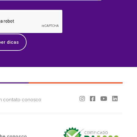
er dicas
m contato conosco
lhe conosco