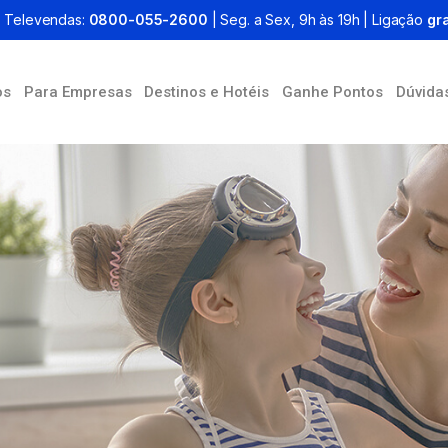
Televendas:
0800-055-2600
| Seg. a Sex, 9h às 19h | Ligação
gra
os
Para Empresas
Destinos e Hotéis
Ganhe Pontos
Dúvida