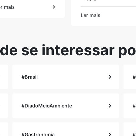
r mais
Ler mais
de se interessar po
#Brasil
#
#DiadoMeioAmbiente
#
#Gastronomia
#