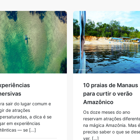
xperiências
10 praias de Manaus
mersivas
para curtir o verão
Amazônico
ra sair do lugar comum e
gir de atrações
Os doze meses do ano
persaturadas, a dica é se
reservam atrações diferent
gar em experiências
na mágica Amazônia. Mas 
tênticas — se […]
preciso saber o que se des
ver, […]