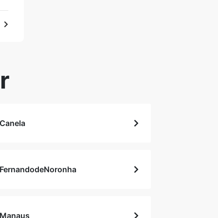
r
Canela
FernandodeNoronha
Manaus