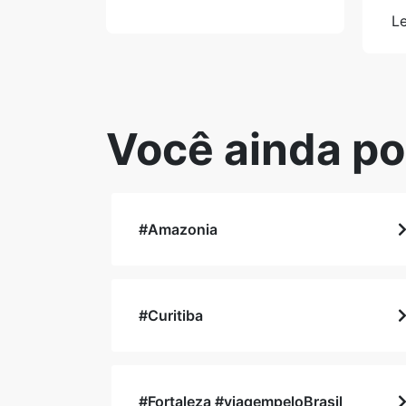
Le
Você ainda po
#Amazonia
#Curitiba
#Fortaleza #viagempeloBrasil