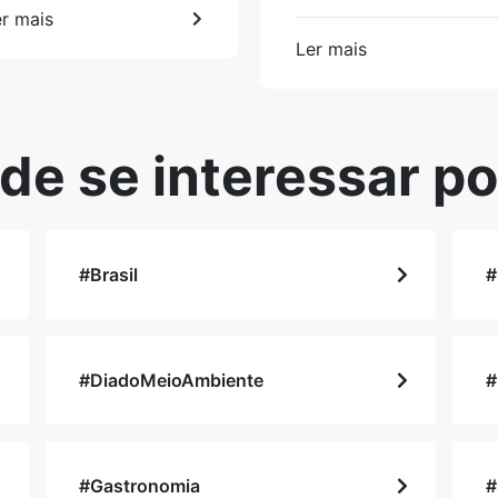
r mais
Ler mais
de se interessar po
#Brasil
#
#DiadoMeioAmbiente
#
#Gastronomia
#