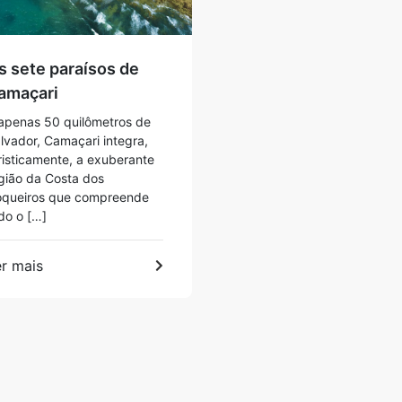
s sete paraísos de
amaçari
apenas 50 quilômetros de
lvador, Camaçari integra,
risticamente, a exuberante
gião da Costa dos
queiros que compreende
do o […]
r mais