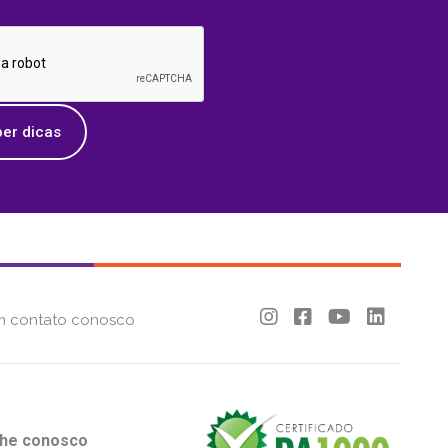
er dicas
m contato conosco
lhe conosco