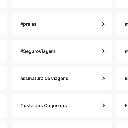
#praias
#
#SeguroViagem
#
assinatura de viagens
B
Costa dos Coqueiros
E