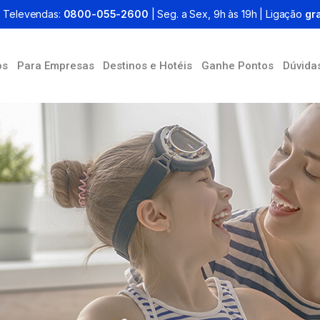
Televendas:
0800-055-2600
| Seg. a Sex, 9h às 19h | Ligação
gra
os
Para Empresas
Destinos e Hotéis
Ganhe Pontos
Dúvida