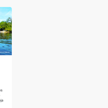
es
é
eja