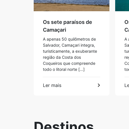
Os sete paraísos de
O
Camaçari
C
A apenas 50 quilômetros de
A 
Salvador, Camaçari integra,
Sa
turisticamente, a exuberante
tu
região da Costa dos
re
Coqueiros que compreende
Co
todo o litoral norte […]
to
Ler mais
Le
Destinos