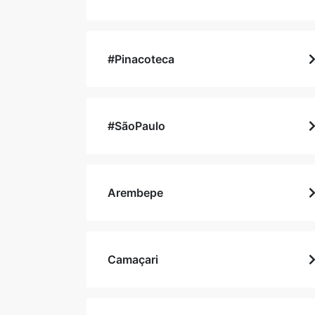
#Pinacoteca
#SãoPaulo
Arembepe
Camaçari