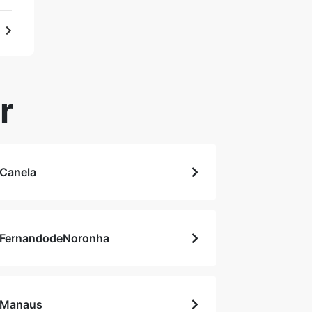
r
Canela
FernandodeNoronha
Manaus