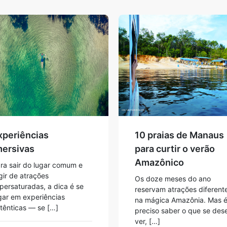
xperiências
10 praias de Manaus
mersivas
para curtir o verão
Amazônico
ra sair do lugar comum e
gir de atrações
Os doze meses do ano
persaturadas, a dica é se
reservam atrações diferent
gar em experiências
na mágica Amazônia. Mas 
tênticas — se […]
preciso saber o que se des
ver, […]