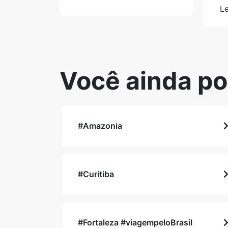
Le
Você ainda po
#Amazonia
#Curitiba
#Fortaleza #viagempeloBrasil