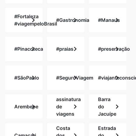
#Fortaleza
#Gastronomia
#Manaus
#viagempeloBrasil
#Pinacoteca
#praias
#preservação
#SãoPaulo
#SeguroViagem
#viajanteconsci
assinatura
Barra
Arembepe
de
do
viagens
Jacuípe
Costa
Estrada
Camaçari
dos
do