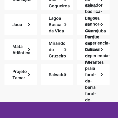
salvador
Coqueiros
Coco
basilica-
nosso-
Lagoa
Lagoes
senhor-
Jauá
Busca
de
do-
da Vida
Guarajuba
bonfim
Parque
experiencia-
Mirando
das
Mata
cultural
do
Dunas
Atlântica
experiencia-
Cruzeiro
de
na-
Abrantes
praia
Projeto
Salvador
farol-
Tamar
da-
barra
farol-
de-
monte-
serrat