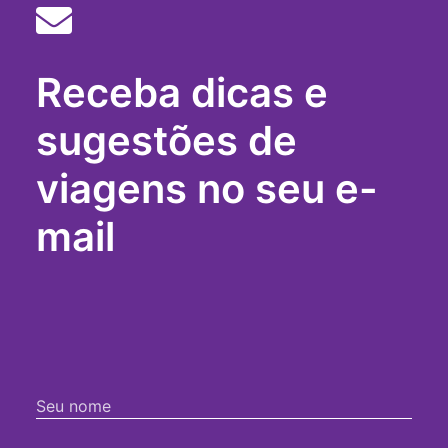
igreja-
da-
penha
salvador-
Receba dicas e
bus
sugestões de
viagens no seu e-
mail