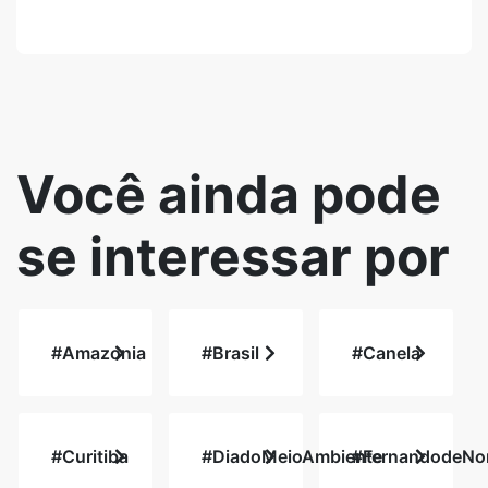
Você ainda pode
se interessar por
#Amazonia
#Brasil
#Canela
#Curitiba
#DiadoMeioAmbiente
#FernandodeNo