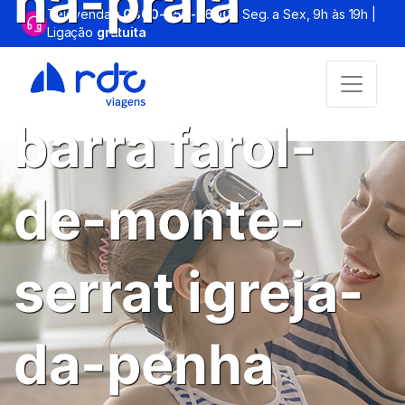
na-praia
Televendas:
0800-055-2600
| Seg. a Sex, 9h às 19h |
Ligação
gratuita
farol-da-
barra farol-
de-monte-
serrat igreja-
da-penha