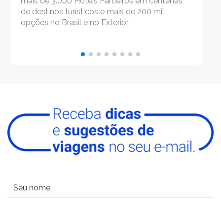
mais de 3.000 Hotéis Parceiros em centenas
ut
de destinos turísticos e mais de 200 mil
Cr
opções no Brasil e no Exterior
ne
vi