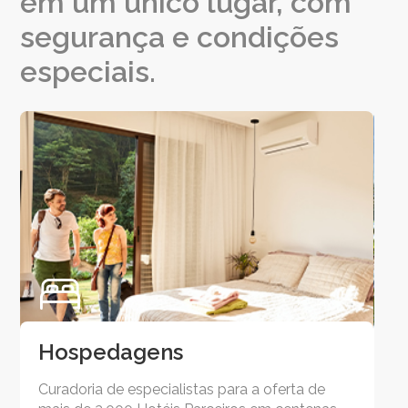
em um único lugar, com
segurança e condições
especiais.
Hospedagens
P
Curadoria de especialistas para a oferta de
Co