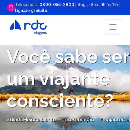
Televendas:
0800-055-2600
| Seg. a Sex, 9h às 19h |
Ligação
gratuita
Você sabe ser
um viajante
consciente?
#DiadoMeioAmbiente
#preservação
#viajantecon