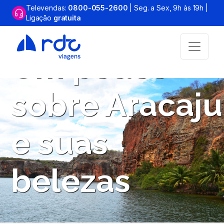
Televendas:
0800-055-2600
| Seg. a Sex, 9h às 19h |
Ligação
gratuita
Um pouco
sobre Aracaju
e suas
belezas