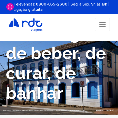
Televendas:
0800-055-2600
| Seg. a Sex, 9h às 19h |
Ligação
gratuita
Araxá: água
de beber, de
curar, de
banhar